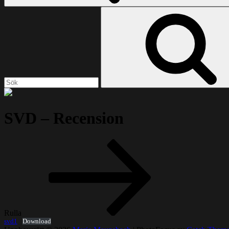
Sök
efter:
SVD – Recension
Rulla
svd1
Download