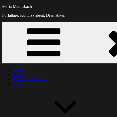
Hoppa
Maria Maunsbach
till
Författare, Kulturskribent, Dramatiker.
innehåll
Om Maria
Böcker
Recensioner & Media
Kontakt