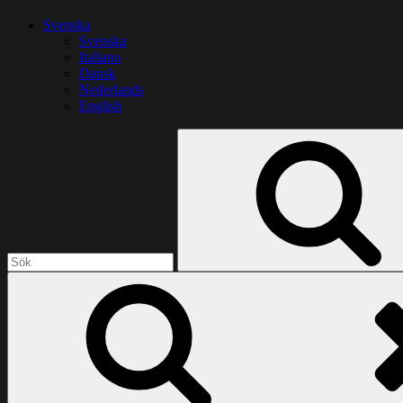
Svenska
Svenska
Italiano
Dansk
Nederlands
English
Sök
efter: